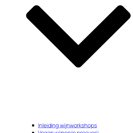
Inleiding wijnworkshops
Vegan wijnspijs proeverij