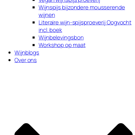
Wijnspijs bijzondere mousserende
wijnen
Literaire wijn-spijsproeverij Oogvocht
incl. boek
Wijnbelevingsbon
Workshop op maat
Wijnblogs
Over ons