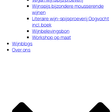
Wijnspijs bijzondere mousserende
wijnen
Literaire wijn-spijsproeverij Oogvocht
incl. boek
Wijnbelevingsbon
Workshop op maat
Wijnblogs
Over ons