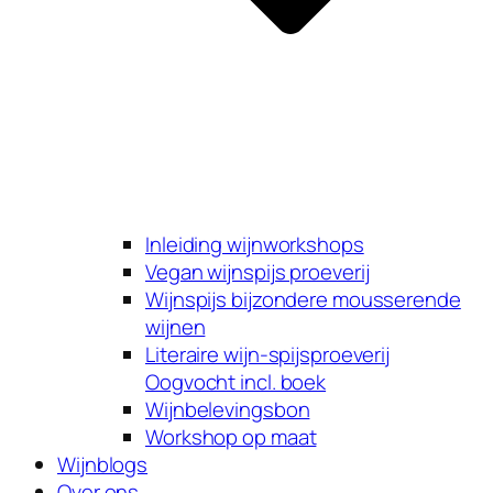
Inleiding wijnworkshops
Vegan wijnspijs proeverij
Wijnspijs bijzondere mousserende
wijnen
Literaire wijn-spijsproeverij
Oogvocht incl. boek
Wijnbelevingsbon
Workshop op maat
Wijnblogs
Over ons