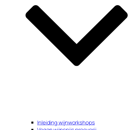
Inleiding wijnworkshops
Vegan wijnspijs proeverij