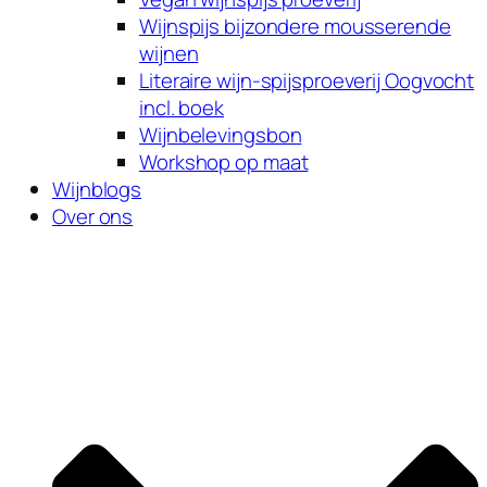
Wijnspijs bijzondere mousserende
wijnen
Literaire wijn-spijsproeverij Oogvocht
incl. boek
Wijnbelevingsbon
Workshop op maat
Wijnblogs
Over ons